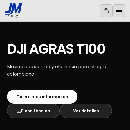
Ir al contenido
×
MENÚ
Abri
Inicio
DJI AGRAS T100
TOPOGRAFÍA
E
INGENIERÍA
Máxima capacidad y eficiencia para el agro
AGRICULTURA
colombiano
DRONES
Y
LIDAR
Quiero más información
GEORRADAR
Ficha técnica
Ver detalles
Contáctenos