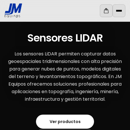
Ir al contenido
×
MENÚ
Abri
Inicio
Sensores LIDAR
TOPOGRAFÍA
E
Los sensores LiDAR permiten capturar datos
INGENIERÍA
geoespaciales tridimensionales con alta precisión
para generar nubes de puntos, modelos digitales
AGRICULTURA
del terreno y levantamientos topográficos. En JM
Equipos ofrecemos soluciones profesionales para
DRONES
Y
aplicaciones en topografía, ingeniería, minería,
LIDAR
infraestructura y gestión territorial.
GEORRADAR
Ver productos
Contáctenos